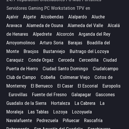
Servidores Gaming PC Workstation TPV en
Ajalvir
Algete
Alcobendas
Alalpardo
Aluche
Aravaca
Alameda de Osuna
Alameda del Valle
Alcalá
de Henares
Alpedrete
Alcorcón
Arganda del Rey
Arroyomolinos
Arturo Soria
Barajas
Boadilla del
Monte
Braojos
Bustarviejo
Buitrago del Lozoya
Caraquiz
Conde Orgaz
Cerceda
Cercedilla
Ciudad
Puerta de Hierro
Ciudad Santo Domingo
Ciudalcampo
Club de Campo
Cobeña
Colmenar Viejo
Cotos de
Monterrey
El Berrueco
El Casar
El Escorial
Europolis
Eurovillas
Fuente del Fresno
Galapagar
Gascones
Guadalix de la Sierra
Hortaleza
La Cabrera
La
Moraleja
Las Tablas
Lozoya
Lozoyuela
Navalafuente
Pedrezuela
Piñuecar
Rascafría