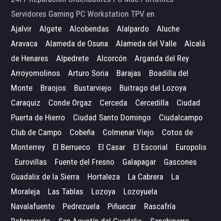
Servidores Gaming PC Workstation TPV en
Ajalvir
Algete
Alcobendas
Alalpardo
Aluche
Aravaca
Alameda de Osuna
Alameda del Valle
Alcalá
de Henares
Alpedrete
Alcorcón
Arganda del Rey
Arroyomolinos
Arturo Soria
Barajas
Boadilla del
Monte
Braojos
Bustarviejo
Buitrago del Lozoya
Caraquiz
Conde Orgaz
Cerceda
Cercedilla
Ciudad
Puerta de Hierro
Ciudad Santo Domingo
Ciudalcampo
Club de Campo
Cobeña
Colmenar Viejo
Cotos de
Monterrey
El Berrueco
El Casar
El Escorial
Europolis
Eurovillas
Fuente del Fresno
Galapagar
Gascones
Guadalix de la Sierra
Hortaleza
La Cabrera
La
Moraleja
Las Tablas
Lozoya
Lozoyuela
Navalafuente
Pedrezuela
Piñuecar
Rascafría