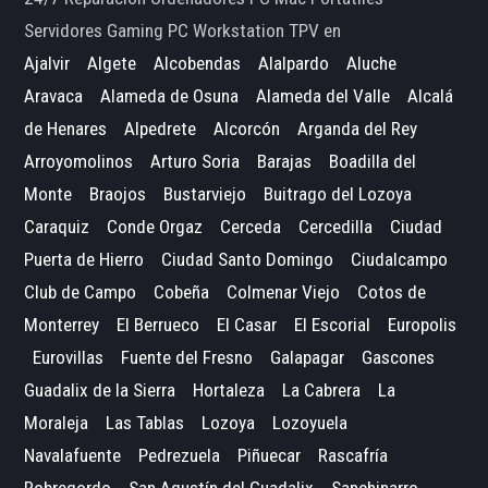
Servidores Gaming PC Workstation TPV en
Ajalvir
Algete
Alcobendas
Alalpardo
Aluche
Aravaca
Alameda de Osuna
Alameda del Valle
Alcalá
de Henares
Alpedrete
Alcorcón
Arganda del Rey
Arroyomolinos
Arturo Soria
Barajas
Boadilla del
Monte
Braojos
Bustarviejo
Buitrago del Lozoya
Caraquiz
Conde Orgaz
Cerceda
Cercedilla
Ciudad
Puerta de Hierro
Ciudad Santo Domingo
Ciudalcampo
Club de Campo
Cobeña
Colmenar Viejo
Cotos de
Monterrey
El Berrueco
El Casar
El Escorial
Europolis
Eurovillas
Fuente del Fresno
Galapagar
Gascones
Guadalix de la Sierra
Hortaleza
La Cabrera
La
Moraleja
Las Tablas
Lozoya
Lozoyuela
Navalafuente
Pedrezuela
Piñuecar
Rascafría