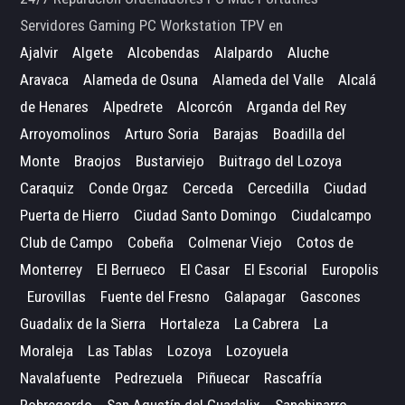
Servidores Gaming PC Workstation TPV en
Ajalvir
Algete
Alcobendas
Alalpardo
Aluche
Aravaca
Alameda de Osuna
Alameda del Valle
Alcalá
de Henares
Alpedrete
Alcorcón
Arganda del Rey
Arroyomolinos
Arturo Soria
Barajas
Boadilla del
Monte
Braojos
Bustarviejo
Buitrago del Lozoya
Caraquiz
Conde Orgaz
Cerceda
Cercedilla
Ciudad
Puerta de Hierro
Ciudad Santo Domingo
Ciudalcampo
Club de Campo
Cobeña
Colmenar Viejo
Cotos de
Monterrey
El Berrueco
El Casar
El Escorial
Europolis
Eurovillas
Fuente del Fresno
Galapagar
Gascones
Guadalix de la Sierra
Hortaleza
La Cabrera
La
Moraleja
Las Tablas
Lozoya
Lozoyuela
Navalafuente
Pedrezuela
Piñuecar
Rascafría