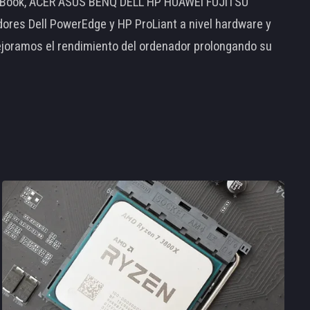
MacBook, ACER ASUS BENQ DELL HP HUAWEI FUJITSU
s Dell PowerEdge y HP ProLiant a nivel hardware y
ejoramos el rendimiento del ordenador prolongando su