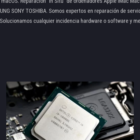
le macOS. Reparación "In Situ" de ordenadores Apple iMac 
 SONY TOSHIBA. Somos expertos en reparación de servidore
 Solucionamos cualquier incidencia hardware o software y m