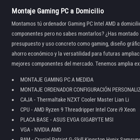
Montaje Gaming PC a Domicilio
Montamos tú ordenador Gaming PC Intel AMD a domicilio
componentes pero no sabes montarlos? ¿Has montado el
presupuesto y uso concreto como gaming, diseño gráfic
ahorro económico y la versatilidad para futuras amplia
mejores componentes del mercado. Tenemos amplia ex
MONTAJE GAMING PC A MEDIDA
MONTAJE ORDENADOR CONFIGURACIÓN PERSONALI
CAJA - Thermaltake NZXT Cooler Master Lian Li
CPU - AMD Ryzen 9 Threadripper Intel Core i9 Xeon
PLACA BASE - ASUS EVGA GIGABYTE MSI
VGA - NVIDIA AMD
RAM - Crucial Patriot G-Skill Kingston Hynix Samsu