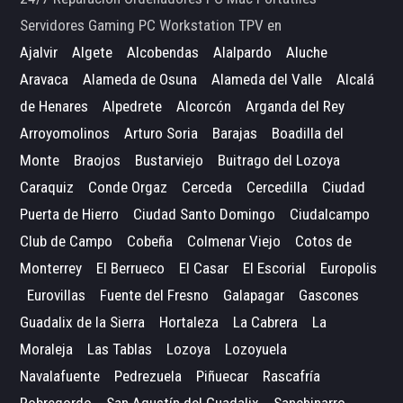
Servidores Gaming PC Workstation TPV en
Ajalvir
Algete
Alcobendas
Alalpardo
Aluche
Aravaca
Alameda de Osuna
Alameda del Valle
Alcalá
de Henares
Alpedrete
Alcorcón
Arganda del Rey
Arroyomolinos
Arturo Soria
Barajas
Boadilla del
Monte
Braojos
Bustarviejo
Buitrago del Lozoya
Caraquiz
Conde Orgaz
Cerceda
Cercedilla
Ciudad
Puerta de Hierro
Ciudad Santo Domingo
Ciudalcampo
Club de Campo
Cobeña
Colmenar Viejo
Cotos de
Monterrey
El Berrueco
El Casar
El Escorial
Europolis
Eurovillas
Fuente del Fresno
Galapagar
Gascones
Guadalix de la Sierra
Hortaleza
La Cabrera
La
Moraleja
Las Tablas
Lozoya
Lozoyuela
Navalafuente
Pedrezuela
Piñuecar
Rascafría