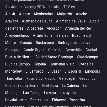
Servidores Gaming PC Workstation TPV en
Ajalvir
Algete
Alcobendas
Alalpardo
Aluche
Aravaca
Alameda de Osuna
Alameda del Valle
Alcalá
de Henares
Alpedrete
Alcorcón
Arganda del Rey
Arroyomolinos
Arturo Soria
Barajas
Boadilla del
Monte
Braojos
Bustarviejo
Buitrago del Lozoya
Caraquiz
Conde Orgaz
Cerceda
Cercedilla
Ciudad
Puerta de Hierro
Ciudad Santo Domingo
Ciudalcampo
Club de Campo
Cobeña
Colmenar Viejo
Cotos de
Monterrey
El Berrueco
El Casar
El Escorial
Europolis
Eurovillas
Fuente del Fresno
Galapagar
Gascones
Guadalix de la Sierra
Hortaleza
La Cabrera
La
Moraleja
Las Tablas
Lozoya
Lozoyuela
Navalafuente
Pedrezuela
Piñuecar
Rascafría