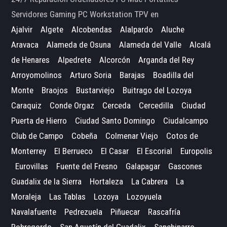
Servidores Gaming PC Workstation TPV en
Ajalvir
Algete
Alcobendas
Alalpardo
Aluche
Aravaca
Alameda de Osuna
Alameda del Valle
Alcalá
de Henares
Alpedrete
Alcorcón
Arganda del Rey
Arroyomolinos
Arturo Soria
Barajas
Boadilla del
Monte
Braojos
Bustarviejo
Buitrago del Lozoya
Caraquiz
Conde Orgaz
Cerceda
Cercedilla
Ciudad
Puerta de Hierro
Ciudad Santo Domingo
Ciudalcampo
Club de Campo
Cobeña
Colmenar Viejo
Cotos de
Monterrey
El Berrueco
El Casar
El Escorial
Europolis
Eurovillas
Fuente del Fresno
Galapagar
Gascones
Guadalix de la Sierra
Hortaleza
La Cabrera
La
Moraleja
Las Tablas
Lozoya
Lozoyuela
Navalafuente
Pedrezuela
Piñuecar
Rascafría