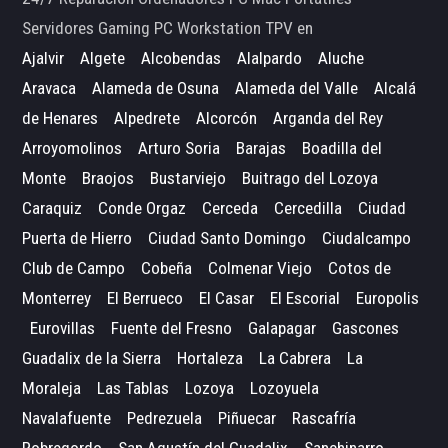
Servidores Gaming PC Workstation TPV en
Ajalvir
Algete
Alcobendas
Alalpardo
Aluche
Aravaca
Alameda de Osuna
Alameda del Valle
Alcalá
de Henares
Alpedrete
Alcorcón
Arganda del Rey
Arroyomolinos
Arturo Soria
Barajas
Boadilla del
Monte
Braojos
Bustarviejo
Buitrago del Lozoya
Caraquiz
Conde Orgaz
Cerceda
Cercedilla
Ciudad
Puerta de Hierro
Ciudad Santo Domingo
Ciudalcampo
Club de Campo
Cobeña
Colmenar Viejo
Cotos de
Monterrey
El Berrueco
El Casar
El Escorial
Europolis
Eurovillas
Fuente del Fresno
Galapagar
Gascones
Guadalix de la Sierra
Hortaleza
La Cabrera
La
Moraleja
Las Tablas
Lozoya
Lozoyuela
Navalafuente
Pedrezuela
Piñuecar
Rascafría