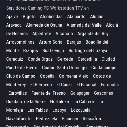
Servidores Gaming PC Workstation TPV en
Ajalvir
Algete
Alcobendas
Alalpardo
Aluche
Aravaca
Alameda de Osuna
Alameda del Valle
Alcalá
de Henares
Alpedrete
Alcorcón
Arganda del Rey
Arroyomolinos
Arturo Soria
Barajas
Boadilla del
Monte
Braojos
Bustarviejo
Buitrago del Lozoya
Caraquiz
Conde Orgaz
Cerceda
Cercedilla
Ciudad
Puerta de Hierro
Ciudad Santo Domingo
Ciudalcampo
Club de Campo
Cobeña
Colmenar Viejo
Cotos de
Monterrey
El Berrueco
El Casar
El Escorial
Europolis
Eurovillas
Fuente del Fresno
Galapagar
Gascones
Guadalix de la Sierra
Hortaleza
La Cabrera
La
Moraleja
Las Tablas
Lozoya
Lozoyuela
Navalafuente
Pedrezuela
Piñuecar
Rascafría