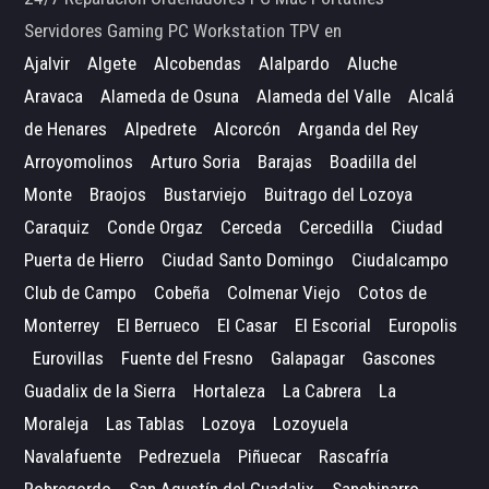
Servidores Gaming PC Workstation TPV en
Ajalvir
Algete
Alcobendas
Alalpardo
Aluche
Aravaca
Alameda de Osuna
Alameda del Valle
Alcalá
de Henares
Alpedrete
Alcorcón
Arganda del Rey
Arroyomolinos
Arturo Soria
Barajas
Boadilla del
Monte
Braojos
Bustarviejo
Buitrago del Lozoya
Caraquiz
Conde Orgaz
Cerceda
Cercedilla
Ciudad
Puerta de Hierro
Ciudad Santo Domingo
Ciudalcampo
Club de Campo
Cobeña
Colmenar Viejo
Cotos de
Monterrey
El Berrueco
El Casar
El Escorial
Europolis
Eurovillas
Fuente del Fresno
Galapagar
Gascones
Guadalix de la Sierra
Hortaleza
La Cabrera
La
Moraleja
Las Tablas
Lozoya
Lozoyuela
Navalafuente
Pedrezuela
Piñuecar
Rascafría