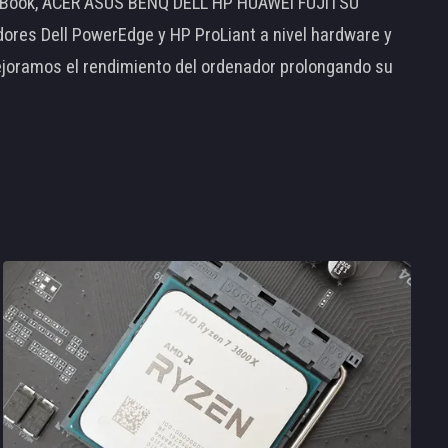
MacBook, ACER ASUS BENQ DELL HP HUAWEI FUJITSU
s Dell PowerEdge y HP ProLiant a nivel hardware y
ejoramos el rendimiento del ordenador prolongando su