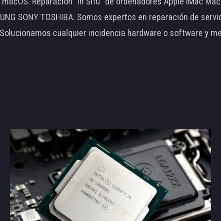
le macOS. Reparación "In Situ" de ordenadores Apple iMac 
 SONY TOSHIBA. Somos expertos en reparación de servidore
 Solucionamos cualquier incidencia hardware o software y m