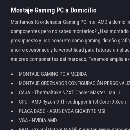
Montaje Gaming PC a Domicilio
Montamos tú ordenador Gaming PC Intel AMD a domicilio
componentes pero no sabes montarlos? ¿Has montado el
presupuesto y uso concreto como gaming, diseño gráfic
ahorro económico y la versatilidad para futuras amplia
mejores componentes del mercado. Tenemos amplia ex
MONTAJE GAMING PC A MEDIDA
MONTAJE ORDENADOR CONFIGURACIÓN PERSONALI
CAJA - Thermaltake NZXT Cooler Master Lian Li
CPU - AMD Ryzen 9 Threadripper Intel Core i9 Xeon
PLACA BASE - ASUS EVGA GIGABYTE MSI
VGA - NVIDIA AMD
RAM - Crucial Patriot G-Skill Kingston Hynix Samsu