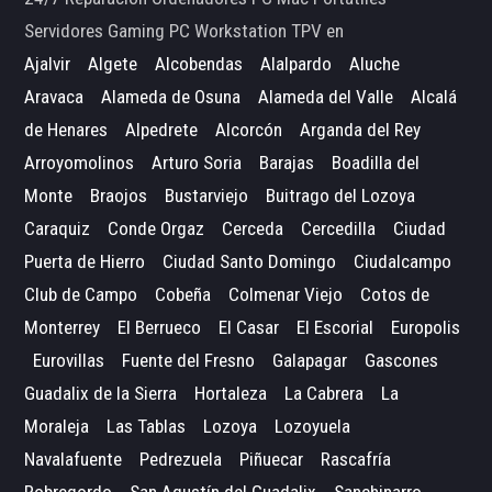
Servidores Gaming PC Workstation TPV en
Ajalvir
Algete
Alcobendas
Alalpardo
Aluche
Aravaca
Alameda de Osuna
Alameda del Valle
Alcalá
de Henares
Alpedrete
Alcorcón
Arganda del Rey
Arroyomolinos
Arturo Soria
Barajas
Boadilla del
Monte
Braojos
Bustarviejo
Buitrago del Lozoya
Caraquiz
Conde Orgaz
Cerceda
Cercedilla
Ciudad
Puerta de Hierro
Ciudad Santo Domingo
Ciudalcampo
Club de Campo
Cobeña
Colmenar Viejo
Cotos de
Monterrey
El Berrueco
El Casar
El Escorial
Europolis
Eurovillas
Fuente del Fresno
Galapagar
Gascones
Guadalix de la Sierra
Hortaleza
La Cabrera
La
Moraleja
Las Tablas
Lozoya
Lozoyuela
Navalafuente
Pedrezuela
Piñuecar
Rascafría