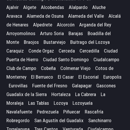
Ajalvir
Algete
Alcobendas
Alalpardo
Aluche
Aravaca
Alameda de Osuna
Alameda del Valle
Alcalá
de Henares
Alpedrete
Alcorcón
Arganda del Rey
Arroyomolinos
Arturo Soria
Barajas
Boadilla del
Monte
Braojos
Bustarviejo
Buitrago del Lozoya
Caraquiz
Conde Orgaz
Cerceda
Cercedilla
Ciudad
Puerta de Hierro
Ciudad Santo Domingo
Ciudalcampo
Club de Campo
Cobeña
Colmenar Viejo
Cotos de
Monterrey
El Berrueco
El Casar
El Escorial
Europolis
Eurovillas
Fuente del Fresno
Galapagar
Gascones
Guadalix de la Sierra
Hortaleza
La Cabrera
La
Moraleja
Las Tablas
Lozoya
Lozoyuela
Navalafuente
Pedrezuela
Piñuecar
Rascafría
Robregordo
San Agustín del Guadalix
Sanchinarro
Torrelaguna
Tres Cantos
Venturada
Ciudalcampo