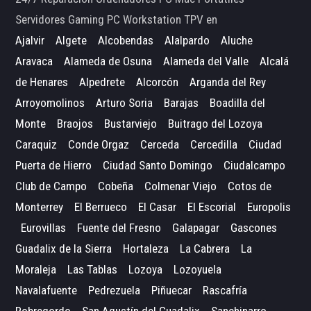
Servidores Gaming PC Workstation TPV en
Ajalvir
Algete
Alcobendas
Alalpardo
Aluche
Aravaca
Alameda de Osuna
Alameda del Valle
Alcalá
de Henares
Alpedrete
Alcorcón
Arganda del Rey
Arroyomolinos
Arturo Soria
Barajas
Boadilla del
Monte
Braojos
Bustarviejo
Buitrago del Lozoya
Caraquiz
Conde Orgaz
Cerceda
Cercedilla
Ciudad
Puerta de Hierro
Ciudad Santo Domingo
Ciudalcampo
Club de Campo
Cobeña
Colmenar Viejo
Cotos de
Monterrey
El Berrueco
El Casar
El Escorial
Europolis
Eurovillas
Fuente del Fresno
Galapagar
Gascones
Guadalix de la Sierra
Hortaleza
La Cabrera
La
Moraleja
Las Tablas
Lozoya
Lozoyuela
Navalafuente
Pedrezuela
Piñuecar
Rascafría