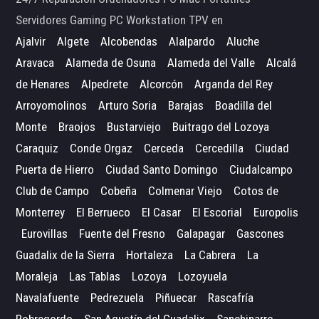
Servidores Gaming PC Workstation TPV en
Ajalvir
Algete
Alcobendas
Alalpardo
Aluche
Aravaca
Alameda de Osuna
Alameda del Valle
Alcalá
de Henares
Alpedrete
Alcorcón
Arganda del Rey
Arroyomolinos
Arturo Soria
Barajas
Boadilla del
Monte
Braojos
Bustarviejo
Buitrago del Lozoya
Caraquiz
Conde Orgaz
Cerceda
Cercedilla
Ciudad
Puerta de Hierro
Ciudad Santo Domingo
Ciudalcampo
Club de Campo
Cobeña
Colmenar Viejo
Cotos de
Monterrey
El Berrueco
El Casar
El Escorial
Europolis
Eurovillas
Fuente del Fresno
Galapagar
Gascones
Guadalix de la Sierra
Hortaleza
La Cabrera
La
Moraleja
Las Tablas
Lozoya
Lozoyuela
Navalafuente
Pedrezuela
Piñuecar
Rascafría