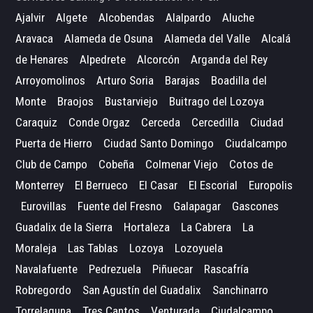
Ajalvir
Algete
Alcobendas
Alalpardo
Aluche
Aravaca
Alameda de Osuna
Alameda del Valle
Alcalá
de Henares
Alpedrete
Alcorcón
Arganda del Rey
Arroyomolinos
Arturo Soria
Barajas
Boadilla del
Monte
Braojos
Bustarviejo
Buitrago del Lozoya
Caraquiz
Conde Orgaz
Cerceda
Cercedilla
Ciudad
Puerta de Hierro
Ciudad Santo Domingo
Ciudalcampo
Club de Campo
Cobeña
Colmenar Viejo
Cotos de
Monterrey
El Berrueco
El Casar
El Escorial
Europolis
Eurovillas
Fuente del Fresno
Galapagar
Gascones
Guadalix de la Sierra
Hortaleza
La Cabrera
La
Moraleja
Las Tablas
Lozoya
Lozoyuela
Navalafuente
Pedrezuela
Piñuecar
Rascafría
Robregordo
San Agustín del Guadalix
Sanchinarro
Torrelaguna
Tres Cantos
Venturada
Ciudalcampo