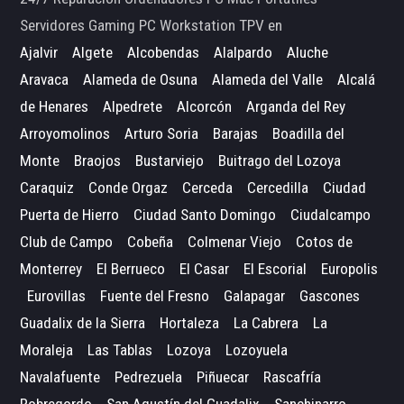
Servidores Gaming PC Workstation TPV en
Ajalvir
Algete
Alcobendas
Alalpardo
Aluche
Aravaca
Alameda de Osuna
Alameda del Valle
Alcalá
de Henares
Alpedrete
Alcorcón
Arganda del Rey
Arroyomolinos
Arturo Soria
Barajas
Boadilla del
Monte
Braojos
Bustarviejo
Buitrago del Lozoya
Caraquiz
Conde Orgaz
Cerceda
Cercedilla
Ciudad
Puerta de Hierro
Ciudad Santo Domingo
Ciudalcampo
Club de Campo
Cobeña
Colmenar Viejo
Cotos de
Monterrey
El Berrueco
El Casar
El Escorial
Europolis
Eurovillas
Fuente del Fresno
Galapagar
Gascones
Guadalix de la Sierra
Hortaleza
La Cabrera
La
Moraleja
Las Tablas
Lozoya
Lozoyuela
Navalafuente
Pedrezuela
Piñuecar
Rascafría