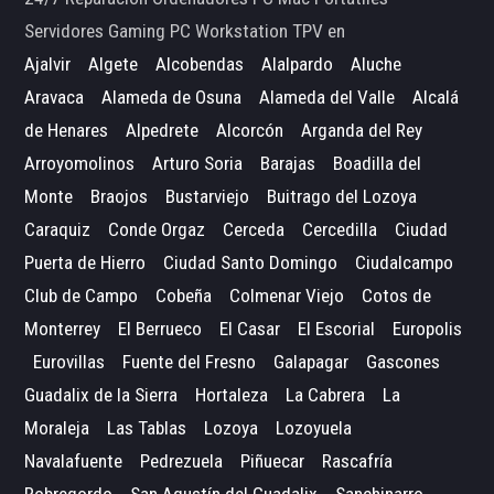
Servidores Gaming PC Workstation TPV en
Ajalvir
Algete
Alcobendas
Alalpardo
Aluche
Aravaca
Alameda de Osuna
Alameda del Valle
Alcalá
de Henares
Alpedrete
Alcorcón
Arganda del Rey
Arroyomolinos
Arturo Soria
Barajas
Boadilla del
Monte
Braojos
Bustarviejo
Buitrago del Lozoya
Caraquiz
Conde Orgaz
Cerceda
Cercedilla
Ciudad
Puerta de Hierro
Ciudad Santo Domingo
Ciudalcampo
Club de Campo
Cobeña
Colmenar Viejo
Cotos de
Monterrey
El Berrueco
El Casar
El Escorial
Europolis
Eurovillas
Fuente del Fresno
Galapagar
Gascones
Guadalix de la Sierra
Hortaleza
La Cabrera
La
Moraleja
Las Tablas
Lozoya
Lozoyuela
Navalafuente
Pedrezuela
Piñuecar
Rascafría