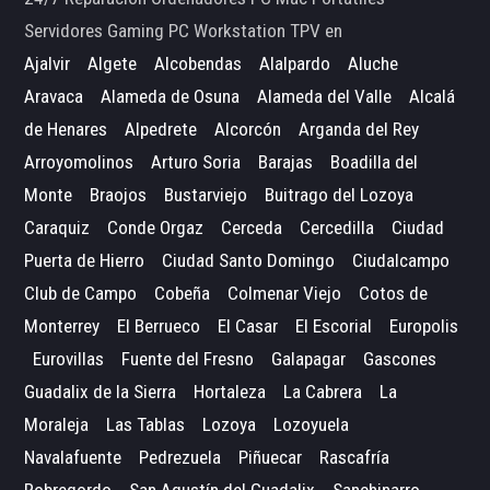
Servidores Gaming PC Workstation TPV en
Ajalvir
Algete
Alcobendas
Alalpardo
Aluche
Aravaca
Alameda de Osuna
Alameda del Valle
Alcalá
de Henares
Alpedrete
Alcorcón
Arganda del Rey
Arroyomolinos
Arturo Soria
Barajas
Boadilla del
Monte
Braojos
Bustarviejo
Buitrago del Lozoya
Caraquiz
Conde Orgaz
Cerceda
Cercedilla
Ciudad
Puerta de Hierro
Ciudad Santo Domingo
Ciudalcampo
Club de Campo
Cobeña
Colmenar Viejo
Cotos de
Monterrey
El Berrueco
El Casar
El Escorial
Europolis
Eurovillas
Fuente del Fresno
Galapagar
Gascones
Guadalix de la Sierra
Hortaleza
La Cabrera
La
Moraleja
Las Tablas
Lozoya
Lozoyuela
Navalafuente
Pedrezuela
Piñuecar
Rascafría