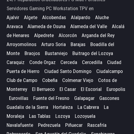
Servidores Gaming PC Workstation TPV en
Ajalvir
Algete
Alcobendas
Alalpardo
Aluche
Aravaca
Alameda de Osuna
Alameda del Valle
Alcalá
de Henares
Alpedrete
Alcorcón
Arganda del Rey
Arroyomolinos
Arturo Soria
Barajas
Boadilla del
Monte
Braojos
Bustarviejo
Buitrago del Lozoya
Caraquiz
Conde Orgaz
Cerceda
Cercedilla
Ciudad
Puerta de Hierro
Ciudad Santo Domingo
Ciudalcampo
Club de Campo
Cobeña
Colmenar Viejo
Cotos de
Monterrey
El Berrueco
El Casar
El Escorial
Europolis
Eurovillas
Fuente del Fresno
Galapagar
Gascones
Guadalix de la Sierra
Hortaleza
La Cabrera
La
Moraleja
Las Tablas
Lozoya
Lozoyuela
Navalafuente
Pedrezuela
Piñuecar
Rascafría