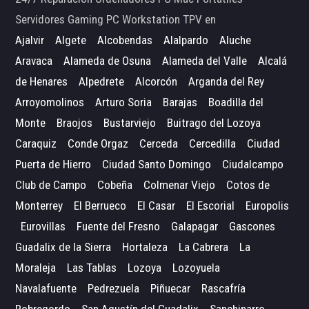
Servidores Gaming PC Workstation TPV en
Ajalvir
Algete
Alcobendas
Alalpardo
Aluche
Aravaca
Alameda de Osuna
Alameda del Valle
Alcalá
de Henares
Alpedrete
Alcorcón
Arganda del Rey
Arroyomolinos
Arturo Soria
Barajas
Boadilla del
Monte
Braojos
Bustarviejo
Buitrago del Lozoya
Caraquiz
Conde Orgaz
Cerceda
Cercedilla
Ciudad
Puerta de Hierro
Ciudad Santo Domingo
Ciudalcampo
Club de Campo
Cobeña
Colmenar Viejo
Cotos de
Monterrey
El Berrueco
El Casar
El Escorial
Europolis
Eurovillas
Fuente del Fresno
Galapagar
Gascones
Guadalix de la Sierra
Hortaleza
La Cabrera
La
Moraleja
Las Tablas
Lozoya
Lozoyuela
Navalafuente
Pedrezuela
Piñuecar
Rascafría