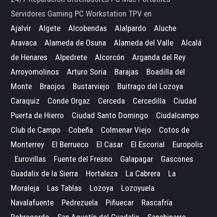
Servidores Gaming PC Workstation TPV en
Ajalvir
Algete
Alcobendas
Alalpardo
Aluche
Aravaca
Alameda de Osuna
Alameda del Valle
Alcalá
de Henares
Alpedrete
Alcorcón
Arganda del Rey
Arroyomolinos
Arturo Soria
Barajas
Boadilla del
Monte
Braojos
Bustarviejo
Buitrago del Lozoya
Caraquiz
Conde Orgaz
Cerceda
Cercedilla
Ciudad
Puerta de Hierro
Ciudad Santo Domingo
Ciudalcampo
Club de Campo
Cobeña
Colmenar Viejo
Cotos de
Monterrey
El Berrueco
El Casar
El Escorial
Europolis
Eurovillas
Fuente del Fresno
Galapagar
Gascones
Guadalix de la Sierra
Hortaleza
La Cabrera
La
Moraleja
Las Tablas
Lozoya
Lozoyuela
Navalafuente
Pedrezuela
Piñuecar
Rascafría