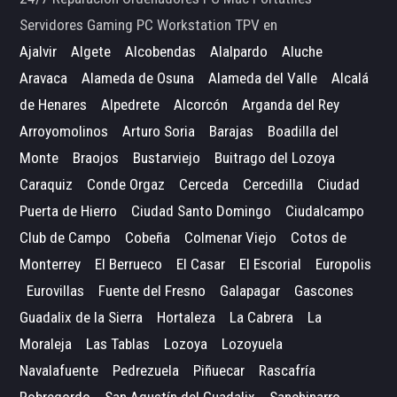
Servidores Gaming PC Workstation TPV en
Ajalvir
Algete
Alcobendas
Alalpardo
Aluche
Aravaca
Alameda de Osuna
Alameda del Valle
Alcalá
de Henares
Alpedrete
Alcorcón
Arganda del Rey
Arroyomolinos
Arturo Soria
Barajas
Boadilla del
Monte
Braojos
Bustarviejo
Buitrago del Lozoya
Caraquiz
Conde Orgaz
Cerceda
Cercedilla
Ciudad
Puerta de Hierro
Ciudad Santo Domingo
Ciudalcampo
Club de Campo
Cobeña
Colmenar Viejo
Cotos de
Monterrey
El Berrueco
El Casar
El Escorial
Europolis
Eurovillas
Fuente del Fresno
Galapagar
Gascones
Guadalix de la Sierra
Hortaleza
La Cabrera
La
Moraleja
Las Tablas
Lozoya
Lozoyuela
Navalafuente
Pedrezuela
Piñuecar
Rascafría