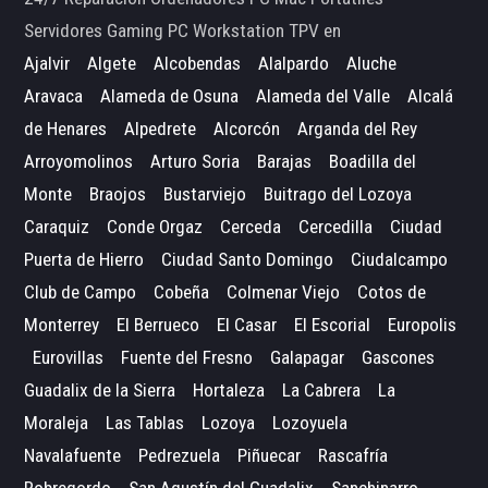
Servidores Gaming PC Workstation TPV en
Ajalvir
Algete
Alcobendas
Alalpardo
Aluche
Aravaca
Alameda de Osuna
Alameda del Valle
Alcalá
de Henares
Alpedrete
Alcorcón
Arganda del Rey
Arroyomolinos
Arturo Soria
Barajas
Boadilla del
Monte
Braojos
Bustarviejo
Buitrago del Lozoya
Caraquiz
Conde Orgaz
Cerceda
Cercedilla
Ciudad
Puerta de Hierro
Ciudad Santo Domingo
Ciudalcampo
Club de Campo
Cobeña
Colmenar Viejo
Cotos de
Monterrey
El Berrueco
El Casar
El Escorial
Europolis
Eurovillas
Fuente del Fresno
Galapagar
Gascones
Guadalix de la Sierra
Hortaleza
La Cabrera
La
Moraleja
Las Tablas
Lozoya
Lozoyuela
Navalafuente
Pedrezuela
Piñuecar
Rascafría