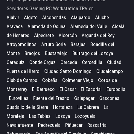
Servidores Gaming PC Workstation TPV en
Ajalvir
Algete
Alcobendas
Alalpardo
Aluche
Aravaca
Alameda de Osuna
Alameda del Valle
Alcalá
de Henares
Alpedrete
Alcorcón
Arganda del Rey
Arroyomolinos
Arturo Soria
Barajas
Boadilla del
Monte
Braojos
Bustarviejo
Buitrago del Lozoya
Caraquiz
Conde Orgaz
Cerceda
Cercedilla
Ciudad
Puerta de Hierro
Ciudad Santo Domingo
Ciudalcampo
Club de Campo
Cobeña
Colmenar Viejo
Cotos de
Monterrey
El Berrueco
El Casar
El Escorial
Europolis
Eurovillas
Fuente del Fresno
Galapagar
Gascones
Guadalix de la Sierra
Hortaleza
La Cabrera
La
Moraleja
Las Tablas
Lozoya
Lozoyuela
Navalafuente
Pedrezuela
Piñuecar
Rascafría