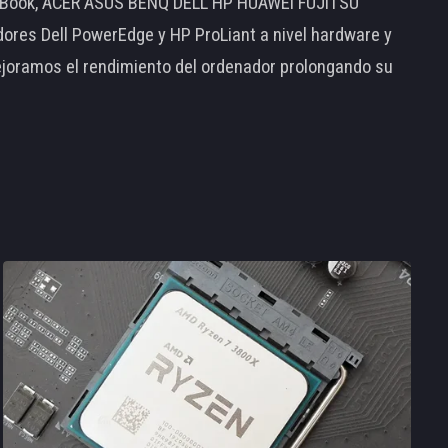
MacBook, ACER ASUS BENQ DELL HP HUAWEI FUJITSU
s Dell PowerEdge y HP ProLiant a nivel hardware y
ejoramos el rendimiento del ordenador prolongando su