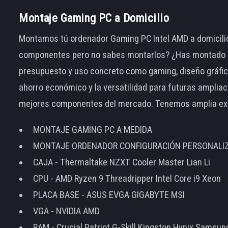
Montaje Gaming PC a Domicilio
Montamos tú ordenador Gaming PC Intel AMD a domicilio
componentes pero no sabes montarlos? ¿Has montado el
presupuesto y uso concreto como gaming, diseño gráfic
ahorro económico y la versatilidad para futuras amplia
mejores componentes del mercado. Tenemos amplia ex
MONTAJE GAMING PC A MEDIDA
MONTAJE ORDENADOR CONFIGURACIÓN PERSONALI
CAJA - Thermaltake NZXT Cooler Master Lian Li
CPU - AMD Ryzen 9 Threadripper Intel Core i9 Xeon
PLACA BASE - ASUS EVGA GIGABYTE MSI
VGA - NVIDIA AMD
RAM - Crucial Patriot G-Skill Kingston Hynix Samsu