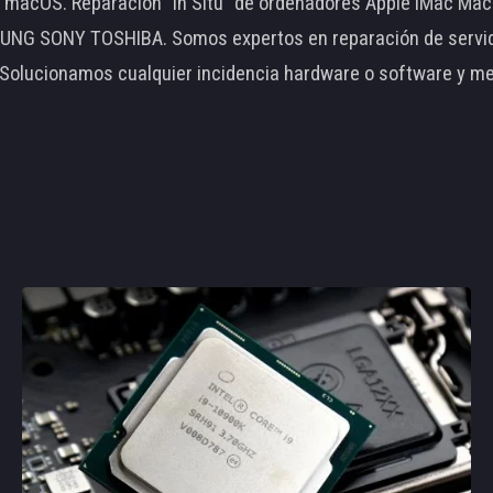
le macOS. Reparación "In Situ" de ordenadores Apple iMac 
 SONY TOSHIBA. Somos expertos en reparación de servidore
 Solucionamos cualquier incidencia hardware o software y m