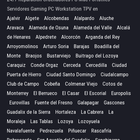
Servidores Gaming PC Workstation TPV en
Ajalvir
Algete
Alcobendas
Alalpardo
Aluche
Aravaca
Alameda de Osuna
Alameda del Valle
Alcalá
de Henares
Alpedrete
Alcorcón
Arganda del Rey
Arroyomolinos
Arturo Soria
Barajas
Boadilla del
Monte
Braojos
Bustarviejo
Buitrago del Lozoya
Caraquiz
Conde Orgaz
Cerceda
Cercedilla
Ciudad
Puerta de Hierro
Ciudad Santo Domingo
Ciudalcampo
Club de Campo
Cobeña
Colmenar Viejo
Cotos de
Monterrey
El Berrueco
El Casar
El Escorial
Europolis
Eurovillas
Fuente del Fresno
Galapagar
Gascones
Guadalix de la Sierra
Hortaleza
La Cabrera
La
Moraleja
Las Tablas
Lozoya
Lozoyuela
Navalafuente
Pedrezuela
Piñuecar
Rascafría