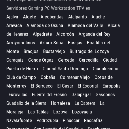
Servidores Gaming PC Workstation TPV en
Ajalvir
Algete
Alcobendas
Alalpardo
Aluche
Aravaca
Alameda de Osuna
Alameda del Valle
Alcalá
de Henares
Alpedrete
Alcorcón
Arganda del Rey
Arroyomolinos
Arturo Soria
Barajas
Boadilla del
Monte
Braojos
Bustarviejo
Buitrago del Lozoya
Caraquiz
Conde Orgaz
Cerceda
Cercedilla
Ciudad
Puerta de Hierro
Ciudad Santo Domingo
Ciudalcampo
Club de Campo
Cobeña
Colmenar Viejo
Cotos de
Monterrey
El Berrueco
El Casar
El Escorial
Europolis
Eurovillas
Fuente del Fresno
Galapagar
Gascones
Guadalix de la Sierra
Hortaleza
La Cabrera
La
Moraleja
Las Tablas
Lozoya
Lozoyuela
Navalafuente
Pedrezuela
Piñuecar
Rascafría