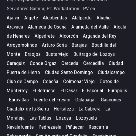
Servidores Gaming PC Workstation TPV en
Ajalvir
Algete
Alcobendas
Alalpardo
Aluche
Aravaca
Alameda de Osuna
Alameda del Valle
Alcalá
de Henares
Alpedrete
Alcorcón
Arganda del Rey
Arroyomolinos
Arturo Soria
Barajas
Boadilla del
Monte
Braojos
Bustarviejo
Buitrago del Lozoya
Caraquiz
Conde Orgaz
Cerceda
Cercedilla
Ciudad
Puerta de Hierro
Ciudad Santo Domingo
Ciudalcampo
Club de Campo
Cobeña
Colmenar Viejo
Cotos de
Monterrey
El Berrueco
El Casar
El Escorial
Europolis
Eurovillas
Fuente del Fresno
Galapagar
Gascones
Guadalix de la Sierra
Hortaleza
La Cabrera
La
Moraleja
Las Tablas
Lozoya
Lozoyuela
Navalafuente
Pedrezuela
Piñuecar
Rascafría