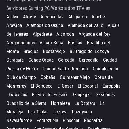
Servidores Gaming PC Workstation TPV en
Ajalvir
Algete
Alcobendas
Alalpardo
Aluche
Aravaca
Alameda de Osuna
Alameda del Valle
Alcalá
de Henares
Alpedrete
Alcorcón
Arganda del Rey
Arroyomolinos
Arturo Soria
Barajas
Boadilla del
Monte
Braojos
Bustarviejo
Buitrago del Lozoya
Caraquiz
Conde Orgaz
Cerceda
Cercedilla
Ciudad
Puerta de Hierro
Ciudad Santo Domingo
Ciudalcampo
Club de Campo
Cobeña
Colmenar Viejo
Cotos de
Monterrey
El Berrueco
El Casar
El Escorial
Europolis
Eurovillas
Fuente del Fresno
Galapagar
Gascones
Guadalix de la Sierra
Hortaleza
La Cabrera
La
Moraleja
Las Tablas
Lozoya
Lozoyuela
Navalafuente
Pedrezuela
Piñuecar
Rascafría