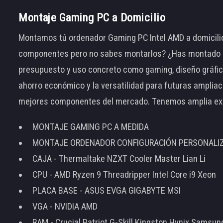
Montaje Gaming PC a Domicilio
Montamos tú ordenador Gaming PC Intel AMD a domicilio
componentes pero no sabes montarlos? ¿Has montado el
presupuesto y uso concreto como gaming, diseño gráfic
ahorro económico y la versatilidad para futuras amplia
mejores componentes del mercado. Tenemos amplia ex
MONTAJE GAMING PC A MEDIDA
MONTAJE ORDENADOR CONFIGURACIÓN PERSONALI
CAJA - Thermaltake NZXT Cooler Master Lian Li
CPU - AMD Ryzen 9 Threadripper Intel Core i9 Xeon
PLACA BASE - ASUS EVGA GIGABYTE MSI
VGA - NVIDIA AMD
RAM - Crucial Patriot G-Skill Kingston Hynix Samsu