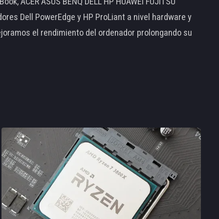
MacBook, ACER ASUS BENQ DELL HP HUAWEI FUJITSU
s Dell PowerEdge y HP ProLiant a nivel hardware y
ejoramos el rendimiento del ordenador prolongando su