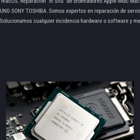
le macOS. Reparación "In Situ" de ordenadores Apple iMac 
 SONY TOSHIBA. Somos expertos en reparación de servidore
 Solucionamos cualquier incidencia hardware o software y m