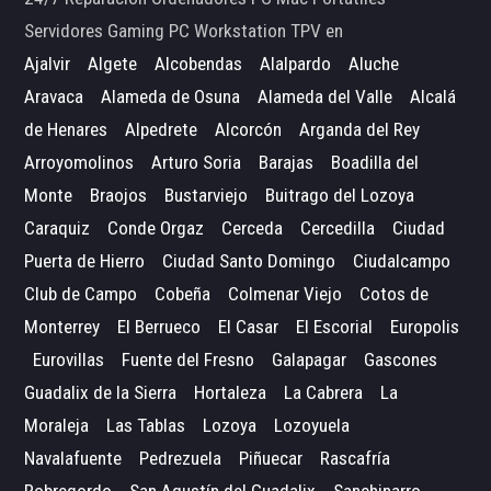
Servidores Gaming PC Workstation TPV en
Ajalvir
Algete
Alcobendas
Alalpardo
Aluche
Aravaca
Alameda de Osuna
Alameda del Valle
Alcalá
de Henares
Alpedrete
Alcorcón
Arganda del Rey
Arroyomolinos
Arturo Soria
Barajas
Boadilla del
Monte
Braojos
Bustarviejo
Buitrago del Lozoya
Caraquiz
Conde Orgaz
Cerceda
Cercedilla
Ciudad
Puerta de Hierro
Ciudad Santo Domingo
Ciudalcampo
Club de Campo
Cobeña
Colmenar Viejo
Cotos de
Monterrey
El Berrueco
El Casar
El Escorial
Europolis
Eurovillas
Fuente del Fresno
Galapagar
Gascones
Guadalix de la Sierra
Hortaleza
La Cabrera
La
Moraleja
Las Tablas
Lozoya
Lozoyuela
Navalafuente
Pedrezuela
Piñuecar
Rascafría