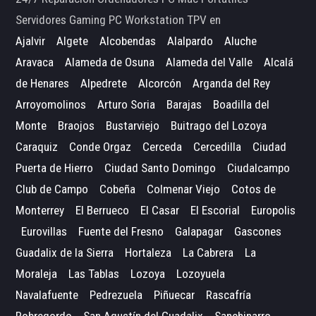
Servidores Gaming PC Workstation TPV en
Ajalvir
Algete
Alcobendas
Alalpardo
Aluche
Aravaca
Alameda de Osuna
Alameda del Valle
Alcalá
de Henares
Alpedrete
Alcorcón
Arganda del Rey
Arroyomolinos
Arturo Soria
Barajas
Boadilla del
Monte
Braojos
Bustarviejo
Buitrago del Lozoya
Caraquiz
Conde Orgaz
Cerceda
Cercedilla
Ciudad
Puerta de Hierro
Ciudad Santo Domingo
Ciudalcampo
Club de Campo
Cobeña
Colmenar Viejo
Cotos de
Monterrey
El Berrueco
El Casar
El Escorial
Europolis
Eurovillas
Fuente del Fresno
Galapagar
Gascones
Guadalix de la Sierra
Hortaleza
La Cabrera
La
Moraleja
Las Tablas
Lozoya
Lozoyuela
Navalafuente
Pedrezuela
Piñuecar
Rascafría