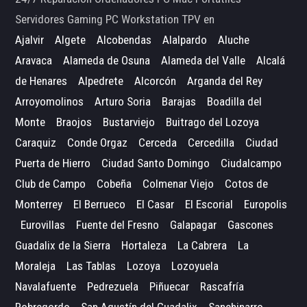
Servidores Gaming PC Workstation TPV en
Ajalvir
Algete
Alcobendas
Alalpardo
Aluche
Aravaca
Alameda de Osuna
Alameda del Valle
Alcalá
de Henares
Alpedrete
Alcorcón
Arganda del Rey
Arroyomolinos
Arturo Soria
Barajas
Boadilla del
Monte
Braojos
Bustarviejo
Buitrago del Lozoya
Caraquiz
Conde Orgaz
Cerceda
Cercedilla
Ciudad
Puerta de Hierro
Ciudad Santo Domingo
Ciudalcampo
Club de Campo
Cobeña
Colmenar Viejo
Cotos de
Monterrey
El Berrueco
El Casar
El Escorial
Europolis
Eurovillas
Fuente del Fresno
Galapagar
Gascones
Guadalix de la Sierra
Hortaleza
La Cabrera
La
Moraleja
Las Tablas
Lozoya
Lozoyuela
Navalafuente
Pedrezuela
Piñuecar
Rascafría