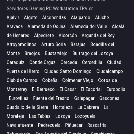
Servidores Gaming PC Workstation TPV en
Ajalvir
Algete
Alcobendas
Alalpardo
Aluche
Aravaca
Alameda de Osuna
Alameda del Valle
Alcalá
de Henares
Alpedrete
Alcorcón
Arganda del Rey
Arroyomolinos
Arturo Soria
Barajas
Boadilla del
Monte
Braojos
Bustarviejo
Buitrago del Lozoya
Caraquiz
Conde Orgaz
Cerceda
Cercedilla
Ciudad
Puerta de Hierro
Ciudad Santo Domingo
Ciudalcampo
Club de Campo
Cobeña
Colmenar Viejo
Cotos de
Monterrey
El Berrueco
El Casar
El Escorial
Europolis
Eurovillas
Fuente del Fresno
Galapagar
Gascones
Guadalix de la Sierra
Hortaleza
La Cabrera
La
Moraleja
Las Tablas
Lozoya
Lozoyuela
Navalafuente
Pedrezuela
Piñuecar
Rascafría