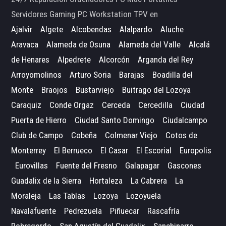
Servidores Gaming PC Workstation TPV en
Ajalvir
Algete
Alcobendas
Alalpardo
Aluche
Aravaca
Alameda de Osuna
Alameda del Valle
Alcalá
de Henares
Alpedrete
Alcorcón
Arganda del Rey
Arroyomolinos
Arturo Soria
Barajas
Boadilla del
Monte
Braojos
Bustarviejo
Buitrago del Lozoya
Caraquiz
Conde Orgaz
Cerceda
Cercedilla
Ciudad
Puerta de Hierro
Ciudad Santo Domingo
Ciudalcampo
Club de Campo
Cobeña
Colmenar Viejo
Cotos de
Monterrey
El Berrueco
El Casar
El Escorial
Europolis
Eurovillas
Fuente del Fresno
Galapagar
Gascones
Guadalix de la Sierra
Hortaleza
La Cabrera
La
Moraleja
Las Tablas
Lozoya
Lozoyuela
Navalafuente
Pedrezuela
Piñuecar
Rascafría