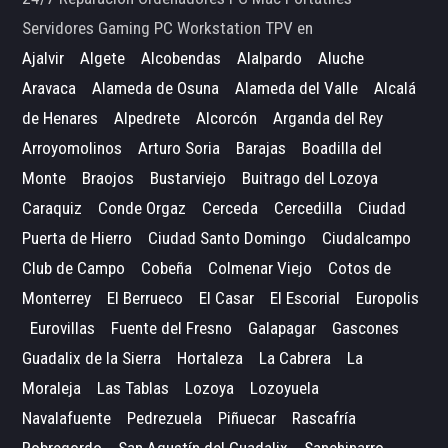
Servidores Gaming PC Workstation TPV en
Ajalvir
Algete
Alcobendas
Alalpardo
Aluche
Aravaca
Alameda de Osuna
Alameda del Valle
Alcalá
de Henares
Alpedrete
Alcorcón
Arganda del Rey
Arroyomolinos
Arturo Soria
Barajas
Boadilla del
Monte
Braojos
Bustarviejo
Buitrago del Lozoya
Caraquiz
Conde Orgaz
Cerceda
Cercedilla
Ciudad
Puerta de Hierro
Ciudad Santo Domingo
Ciudalcampo
Club de Campo
Cobeña
Colmenar Viejo
Cotos de
Monterrey
El Berrueco
El Casar
El Escorial
Europolis
Eurovillas
Fuente del Fresno
Galapagar
Gascones
Guadalix de la Sierra
Hortaleza
La Cabrera
La
Moraleja
Las Tablas
Lozoya
Lozoyuela
Navalafuente
Pedrezuela
Piñuecar
Rascafría