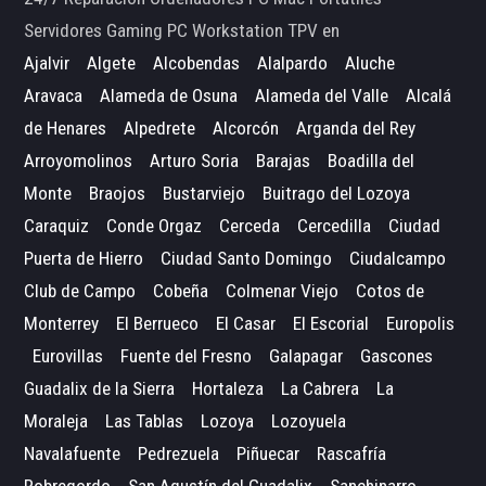
Servidores Gaming PC Workstation TPV en
Ajalvir
Algete
Alcobendas
Alalpardo
Aluche
Aravaca
Alameda de Osuna
Alameda del Valle
Alcalá
de Henares
Alpedrete
Alcorcón
Arganda del Rey
Arroyomolinos
Arturo Soria
Barajas
Boadilla del
Monte
Braojos
Bustarviejo
Buitrago del Lozoya
Caraquiz
Conde Orgaz
Cerceda
Cercedilla
Ciudad
Puerta de Hierro
Ciudad Santo Domingo
Ciudalcampo
Club de Campo
Cobeña
Colmenar Viejo
Cotos de
Monterrey
El Berrueco
El Casar
El Escorial
Europolis
Eurovillas
Fuente del Fresno
Galapagar
Gascones
Guadalix de la Sierra
Hortaleza
La Cabrera
La
Moraleja
Las Tablas
Lozoya
Lozoyuela
Navalafuente
Pedrezuela
Piñuecar
Rascafría