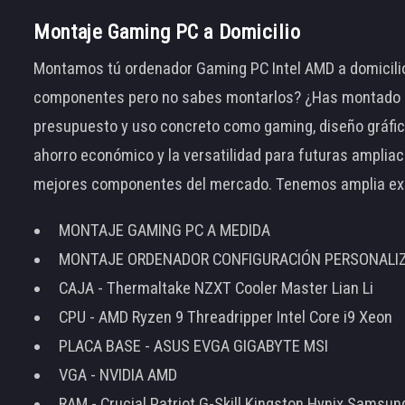
Montaje Gaming PC a Domicilio
Montamos tú ordenador Gaming PC Intel AMD a domicilio
componentes pero no sabes montarlos? ¿Has montado el
presupuesto y uso concreto como gaming, diseño gráfic
ahorro económico y la versatilidad para futuras amplia
mejores componentes del mercado. Tenemos amplia ex
MONTAJE GAMING PC A MEDIDA
MONTAJE ORDENADOR CONFIGURACIÓN PERSONALI
CAJA - Thermaltake NZXT Cooler Master Lian Li
CPU - AMD Ryzen 9 Threadripper Intel Core i9 Xeon
PLACA BASE - ASUS EVGA GIGABYTE MSI
VGA - NVIDIA AMD
RAM - Crucial Patriot G-Skill Kingston Hynix Samsu