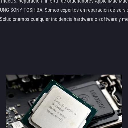
le macOS. Reparación "In Situ" de ordenadores Apple iMac 
 SONY TOSHIBA. Somos expertos en reparación de servidore
 Solucionamos cualquier incidencia hardware o software y m