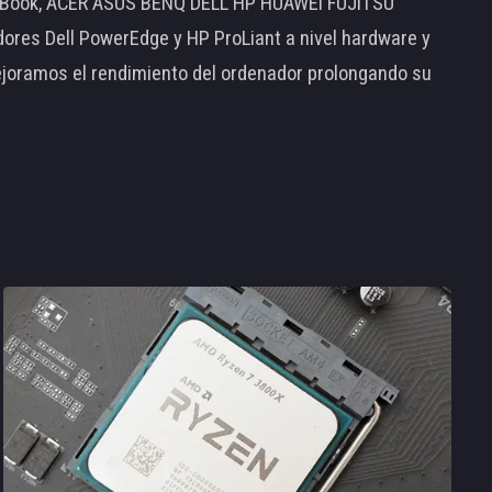
MacBook, ACER ASUS BENQ DELL HP HUAWEI FUJITSU
s Dell PowerEdge y HP ProLiant a nivel hardware y
ejoramos el rendimiento del ordenador prolongando su