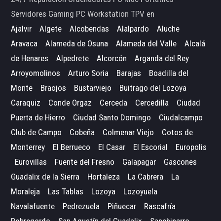
Servidores Gaming PC Workstation TPV en
Ajalvir
Algete
Alcobendas
Alalpardo
Aluche
Aravaca
Alameda de Osuna
Alameda del Valle
Alcalá
de Henares
Alpedrete
Alcorcón
Arganda del Rey
Arroyomolinos
Arturo Soria
Barajas
Boadilla del
Monte
Braojos
Bustarviejo
Buitrago del Lozoya
Caraquiz
Conde Orgaz
Cerceda
Cercedilla
Ciudad
Puerta de Hierro
Ciudad Santo Domingo
Ciudalcampo
Club de Campo
Cobeña
Colmenar Viejo
Cotos de
Monterrey
El Berrueco
El Casar
El Escorial
Europolis
Eurovillas
Fuente del Fresno
Galapagar
Gascones
Guadalix de la Sierra
Hortaleza
La Cabrera
La
Moraleja
Las Tablas
Lozoya
Lozoyuela
Navalafuente
Pedrezuela
Piñuecar
Rascafría