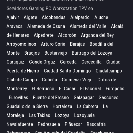
Servidores Gaming PC Workstation TPV en
Ajalvir
Algete
Alcobendas
Alalpardo
Aluche
Aravaca
Alameda de Osuna
Alameda del Valle
Alcalá
de Henares
Alpedrete
Alcorcón
Arganda del Rey
Arroyomolinos
Arturo Soria
Barajas
Boadilla del
Monte
Braojos
Bustarviejo
Buitrago del Lozoya
Caraquiz
Conde Orgaz
Cerceda
Cercedilla
Ciudad
Puerta de Hierro
Ciudad Santo Domingo
Ciudalcampo
Club de Campo
Cobeña
Colmenar Viejo
Cotos de
Monterrey
El Berrueco
El Casar
El Escorial
Europolis
Eurovillas
Fuente del Fresno
Galapagar
Gascones
Guadalix de la Sierra
Hortaleza
La Cabrera
La
Moraleja
Las Tablas
Lozoya
Lozoyuela
Navalafuente
Pedrezuela
Piñuecar
Rascafría