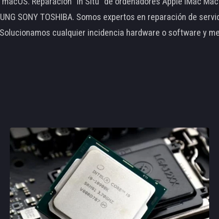
le macOS. Reparación "In Situ" de ordenadores Apple iMac 
 SONY TOSHIBA. Somos expertos en reparación de servidore
 Solucionamos cualquier incidencia hardware o software y m