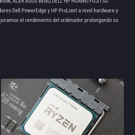
MacBook, ACER ASUS BENQ DELL HP HUAWEI FUJITSU
s Dell PowerEdge y HP ProLiant a nivel hardware y
ejoramos el rendimiento del ordenador prolongando su