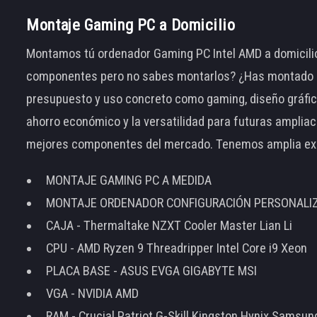
Montaje Gaming PC a Domicilio
Montamos tú ordenador Gaming PC Intel AMD a domicilio
componentes pero no sabes montarlos? ¿Has montado el
presupuesto y uso concreto como gaming, diseño gráfic
ahorro económico y la versatilidad para futuras amplia
mejores componentes del mercado. Tenemos amplia ex
MONTAJE GAMING PC A MEDIDA
MONTAJE ORDENADOR CONFIGURACIÓN PERSONALI
CAJA - Thermaltake NZXT Cooler Master Lian Li
CPU - AMD Ryzen 9 Threadripper Intel Core i9 Xeon
PLACA BASE - ASUS EVGA GIGABYTE MSI
VGA - NVIDIA AMD
RAM - Crucial Patriot G-Skill Kingston Hynix Samsu