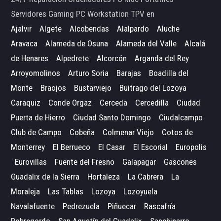
Servidores Gaming PC Workstation TPV en
Ajalvir
Algete
Alcobendas
Alalpardo
Aluche
Aravaca
Alameda de Osuna
Alameda del Valle
Alcalá
de Henares
Alpedrete
Alcorcón
Arganda del Rey
Arroyomolinos
Arturo Soria
Barajas
Boadilla del
Monte
Braojos
Bustarviejo
Buitrago del Lozoya
Caraquiz
Conde Orgaz
Cerceda
Cercedilla
Ciudad
Puerta de Hierro
Ciudad Santo Domingo
Ciudalcampo
Club de Campo
Cobeña
Colmenar Viejo
Cotos de
Monterrey
El Berrueco
El Casar
El Escorial
Europolis
Eurovillas
Fuente del Fresno
Galapagar
Gascones
Guadalix de la Sierra
Hortaleza
La Cabrera
La
Moraleja
Las Tablas
Lozoya
Lozoyuela
Navalafuente
Pedrezuela
Piñuecar
Rascafría