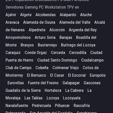
Servidores Gaming PC Workstation TPV en
Ajalvir
Algete
Alcobendas
Alalpardo
Aluche
Aravaca
Alameda de Osuna
Alameda del Valle
Alcalá
de Henares
Alpedrete
Alcorcón
Arganda del Rey
Arroyomolinos
Arturo Soria
Barajas
Boadilla del
Monte
Braojos
Bustarviejo
Buitrago del Lozoya
Caraquiz
Conde Orgaz
Cerceda
Cercedilla
Ciudad
Puerta de Hierro
Ciudad Santo Domingo
Ciudalcampo
Club de Campo
Cobeña
Colmenar Viejo
Cotos de
Monterrey
El Berrueco
El Casar
El Escorial
Europolis
Eurovillas
Fuente del Fresno
Galapagar
Gascones
Guadalix de la Sierra
Hortaleza
La Cabrera
La
Moraleja
Las Tablas
Lozoya
Lozoyuela
Navalafuente
Pedrezuela
Piñuecar
Rascafría