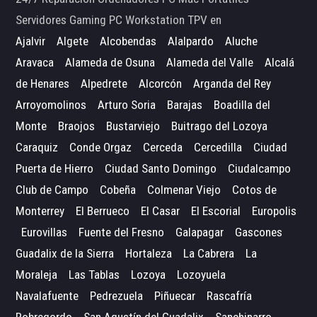
Servidores Gaming PC Workstation TPV en
Ajalvir
Algete
Alcobendas
Alalpardo
Aluche
Aravaca
Alameda de Osuna
Alameda del Valle
Alcalá
de Henares
Alpedrete
Alcorcón
Arganda del Rey
Arroyomolinos
Arturo Soria
Barajas
Boadilla del
Monte
Braojos
Bustarviejo
Buitrago del Lozoya
Caraquiz
Conde Orgaz
Cerceda
Cercedilla
Ciudad
Puerta de Hierro
Ciudad Santo Domingo
Ciudalcampo
Club de Campo
Cobeña
Colmenar Viejo
Cotos de
Monterrey
El Berrueco
El Casar
El Escorial
Europolis
Eurovillas
Fuente del Fresno
Galapagar
Gascones
Guadalix de la Sierra
Hortaleza
La Cabrera
La
Moraleja
Las Tablas
Lozoya
Lozoyuela
Navalafuente
Pedrezuela
Piñuecar
Rascafría