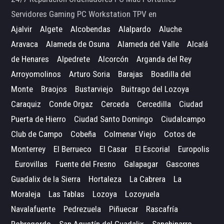
Servidores Gaming PC Workstation TPV en
Ajalvir
Algete
Alcobendas
Alalpardo
Aluche
Aravaca
Alameda de Osuna
Alameda del Valle
Alcalá
de Henares
Alpedrete
Alcorcón
Arganda del Rey
Arroyomolinos
Arturo Soria
Barajas
Boadilla del
Monte
Braojos
Bustarviejo
Buitrago del Lozoya
Caraquiz
Conde Orgaz
Cerceda
Cercedilla
Ciudad
Puerta de Hierro
Ciudad Santo Domingo
Ciudalcampo
Club de Campo
Cobeña
Colmenar Viejo
Cotos de
Monterrey
El Berrueco
El Casar
El Escorial
Europolis
Eurovillas
Fuente del Fresno
Galapagar
Gascones
Guadalix de la Sierra
Hortaleza
La Cabrera
La
Moraleja
Las Tablas
Lozoya
Lozoyuela
Navalafuente
Pedrezuela
Piñuecar
Rascafría