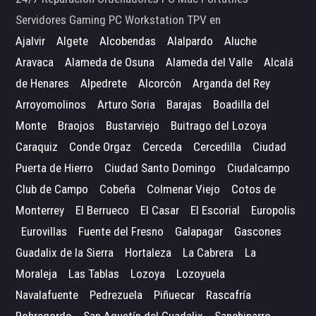
Servidores Gaming PC Workstation TPV en
Ajalvir
Algete
Alcobendas
Alalpardo
Aluche
Aravaca
Alameda de Osuna
Alameda del Valle
Alcalá
de Henares
Alpedrete
Alcorcón
Arganda del Rey
Arroyomolinos
Arturo Soria
Barajas
Boadilla del
Monte
Braojos
Bustarviejo
Buitrago del Lozoya
Caraquiz
Conde Orgaz
Cerceda
Cercedilla
Ciudad
Puerta de Hierro
Ciudad Santo Domingo
Ciudalcampo
Club de Campo
Cobeña
Colmenar Viejo
Cotos de
Monterrey
El Berrueco
El Casar
El Escorial
Europolis
Eurovillas
Fuente del Fresno
Galapagar
Gascones
Guadalix de la Sierra
Hortaleza
La Cabrera
La
Moraleja
Las Tablas
Lozoya
Lozoyuela
Navalafuente
Pedrezuela
Piñuecar
Rascafría