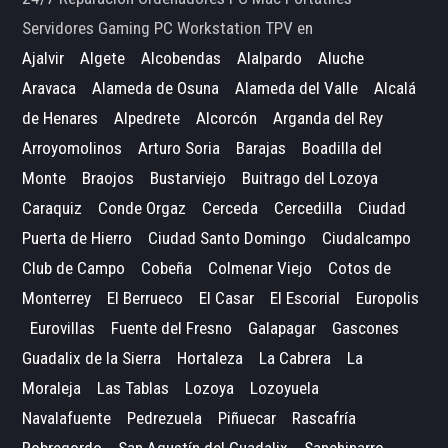
Servidores Gaming PC Workstation TPV en
Ajalvir
Algete
Alcobendas
Alalpardo
Aluche
Aravaca
Alameda de Osuna
Alameda del Valle
Alcalá
de Henares
Alpedrete
Alcorcón
Arganda del Rey
Arroyomolinos
Arturo Soria
Barajas
Boadilla del
Monte
Braojos
Bustarviejo
Buitrago del Lozoya
Caraquiz
Conde Orgaz
Cerceda
Cercedilla
Ciudad
Puerta de Hierro
Ciudad Santo Domingo
Ciudalcampo
Club de Campo
Cobeña
Colmenar Viejo
Cotos de
Monterrey
El Berrueco
El Casar
El Escorial
Europolis
Eurovillas
Fuente del Fresno
Galapagar
Gascones
Guadalix de la Sierra
Hortaleza
La Cabrera
La
Moraleja
Las Tablas
Lozoya
Lozoyuela
Navalafuente
Pedrezuela
Piñuecar
Rascafría