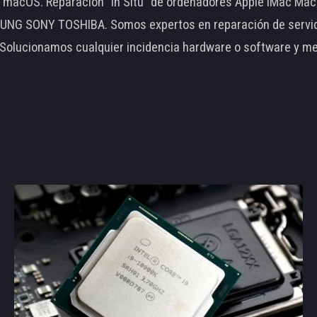
le macOS. Reparación "In Situ" de ordenadores Apple iMac 
 SONY TOSHIBA. Somos expertos en reparación de servidore
 Solucionamos cualquier incidencia hardware o software y m