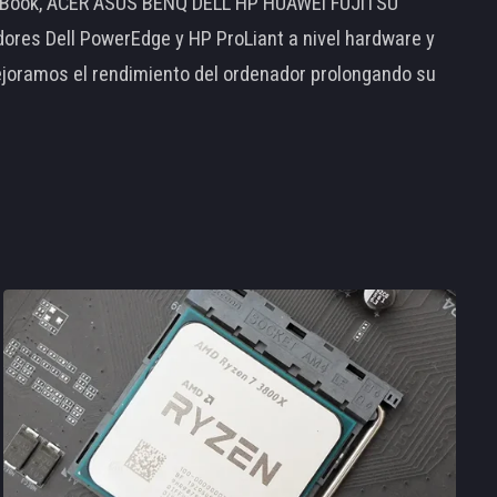
MacBook, ACER ASUS BENQ DELL HP HUAWEI FUJITSU
s Dell PowerEdge y HP ProLiant a nivel hardware y
ejoramos el rendimiento del ordenador prolongando su