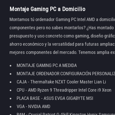
Montaje Gaming PC a Domicilio
Montamos tú ordenador Gaming PC Intel AMD a domicilio
componentes pero no sabes montarlos? ¿Has montado el
presupuesto y uso concreto como gaming, diseño gráfic
ahorro económico y la versatilidad para futuras amplia
mejores componentes del mercado. Tenemos amplia ex
MONTAJE GAMING PC A MEDIDA
MONTAJE ORDENADOR CONFIGURACIÓN PERSONALI
CAJA - Thermaltake NZXT Cooler Master Lian Li
CPU - AMD Ryzen 9 Threadripper Intel Core i9 Xeon
PLACA BASE - ASUS EVGA GIGABYTE MSI
VGA - NVIDIA AMD
RAM - Crucial Patriot G-Skill Kingston Hynix Samsu